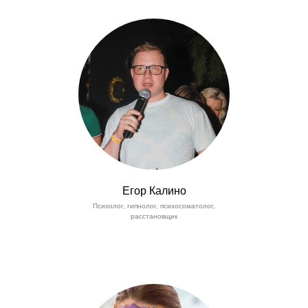
Егор Калино
Психолог, гипнолог, психосоматолог,
расстановщик