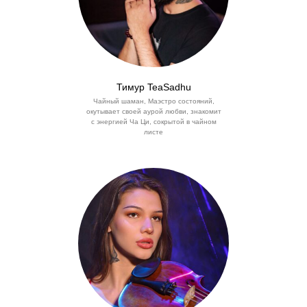
Тимур TeaSadhu
Чайный шаман, Маэстро состояний,
окутывает своей аурой любви, знакомит
с энергией Ча Ци, сокрытой в чайном
листе