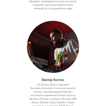
Музыкант, преподаватель игры на хангах
и джембе, мультиинструменталист,
композитор, исследователь звука
Виктор Костин
DJ Ecstatic Dance, ведущий
биоэнергетических и телесных практик,
танцор, сертифицированный коуч.
Основатель движения Ecstatic Dance в
Москве и России, сообществ Ecstatic Wild
Dance, Ecstatic Dance Russia, и своих
танцевальных практик STOP Dance,