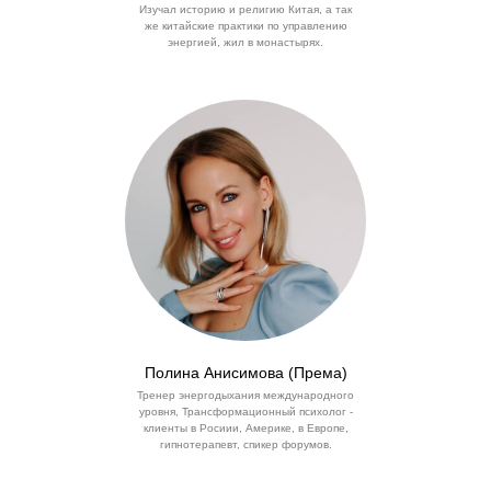
Изучал историю и религию Китая, а так
же китайские практики по управлению
энергией, жил в монастырях.
Полина Анисимова (Према)
Тренер энергодыхания международного
уровня, Трансформационный психолог -
клиенты в Росиии, Америке, в Европе,
гипнотерапевт, спикер форумов.