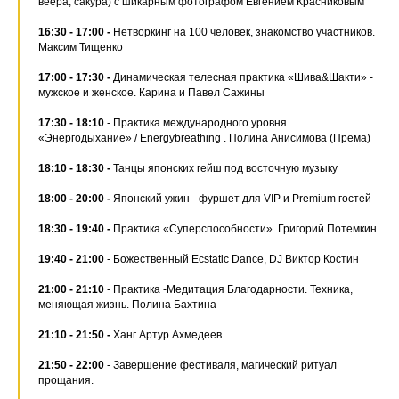
веера, сакура) с шикарным фотографом Евгением Красниковым
16:30 - 17:00 -
Нетворкинг на 100 человек, знакомство участников.
Максим Тищенко
17:00 - 17:30 -
Динамическая телесная практика «Шива&Шакти» -
мужское и женское. Карина и Павел Сажины
17:30 - 18:10
- Практика международного уровня
«Энергодыхание» / Energybreathing . Полина Анисимова (Према)
18:10 - 18:30 -
Танцы японских гейш под восточную музыку
18:00 - 20:00 -
Японский ужин - фуршет для VIP и Premium гостей
18:30 - 19:40 -
Практика «Суперспособности». Григорий Потемкин
19:40 - 21:00
- Божественный Ecstatic Dance, DJ Виктор Костин
21:00 - 21:10
- Практика -Медитация Благодарности. Техника,
меняющая жизнь. Полина Бахтина
21:10 - 21:50 -
Ханг
Артур Ахмедеев
21:50 - 22:00
- Завершение фестиваля, магический ритуал
прощания.