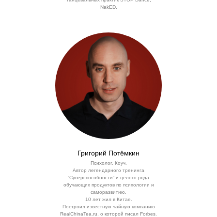
NakED.
Григорий Потёмкин
Психолог. Коуч.
Автор легендарного тренинга
“Суперспособности” и целого ряда
обучающих продуктов по психологии и
саморазвитию.
10 лет жил в Китае.
Построил известную чайную компанию
RealChinaTea.ru, о которой писал Forbes.