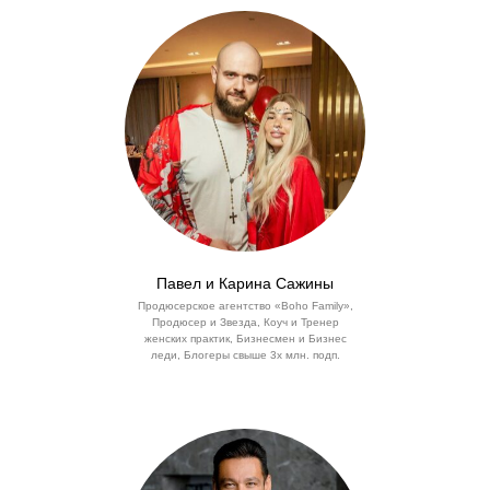
Павел и Карина Сажины
Продюсерское агентство «Boho Family»,
Продюсер и Звезда, Коуч и Тренер
женских практик, Бизнесмен и Бизнес
леди, Блогеры свыше 3х млн. подп.