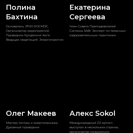
Полина
Екатерина
Бахтина
Сергеева
Основатель ЭТНО КОСМОС.
Член Совета Преподавателей
Организатор мероприятий.
Системы SABI. Эксперт по телесным
Проводник Кундалини йоги.
оздоровительным практикам
Ведущая медитаций. Энергопрактик
Олег Макеев
Алекс Sokol
Мастер тантры и энергомассажа.
Международный DJ-артист,
Духовный проводник
выступал в нескольких странах,
организатор музыкально-