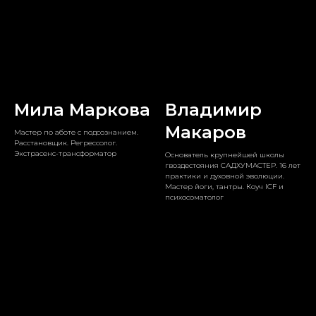
Мила Маркова
Владимир
Макаров
Мастер по аботе с подсознанием.
Расстановщик. Регрессолог.
Экстрасенс-трансформатор
Основатель крупнейшей школы
гвоздестояния САДХУМАСТЕР. 16 лет
практики и духовной эволюции.
Мастер йоги, тантры. Коуч ICF и
психосоматолог