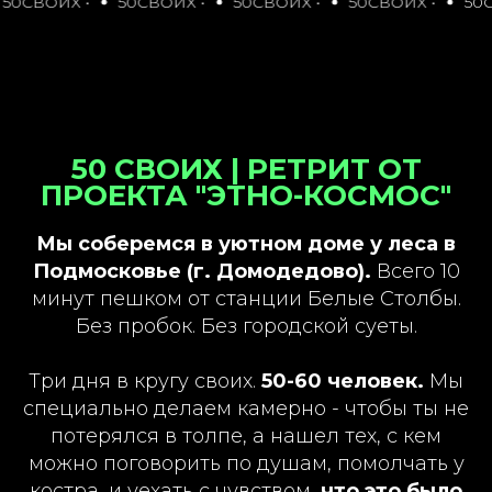
ВОИХ •
50СВОИХ •
50СВОИХ •
50СВОИХ •
50СВОИ
50 СВОИХ | РЕТРИТ ОТ
ПРОЕКТА "ЭТНО-КОСМОС"
Мы соберемся в уютном доме у леса в
Подмосковье (г. Домодедово).
Всего 10
минут пешком от станции Белые Столбы.
Без пробок. Без городской суеты.
Три дня в кругу своих.
50-60 человек.
Мы
специально делаем камерно - чтобы ты не
потерялся в толпе, а нашел тех, с кем
можно поговорить по душам, помолчать у
костра, и уехать с чувством,
что это было