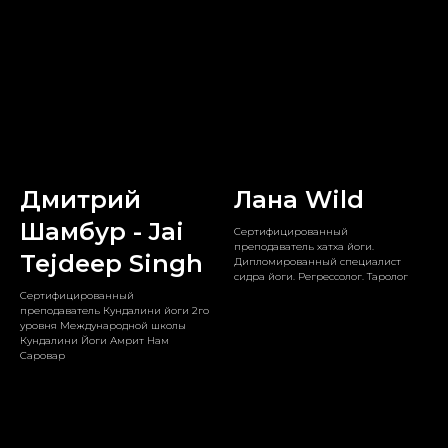
Дмитрий
Лана Wild
Шамбур - Jai
Сертифицированный
преподаватель хатха йоги.
Tejdeep Singh
Дипломированный специалист
сидра йоги. Регрессолог. Таролог
Сертифицированный
преподаватель Кундалини йоги 2го
уровня Международной школы
Кундалини Йоги Амрит Нам
Саровар